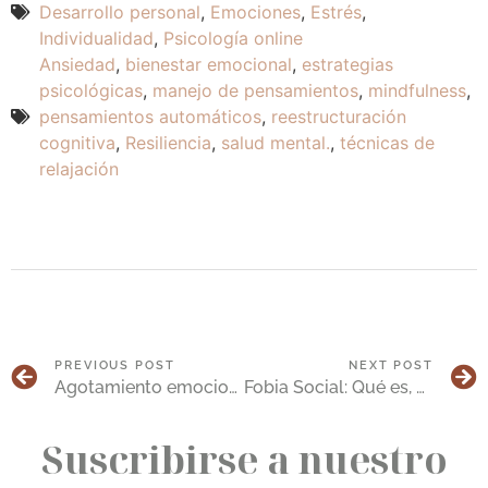
Desarrollo personal
,
Emociones
,
Estrés
,
Individualidad
,
Psicología online
Ansiedad
,
bienestar emocional
,
estrategias
psicológicas
,
manejo de pensamientos
,
mindfulness
,
pensamientos automáticos
,
reestructuración
cognitiva
,
Resiliencia
,
salud mental.
,
técnicas de
relajación
PREVIOUS POST
NEXT POST
Agotamiento emocional: cómo identificarlo y superarlo
Fobia Social: Qué es, Síntomas, Causas y Estrategias para Superarla
Suscribirse a nuestro