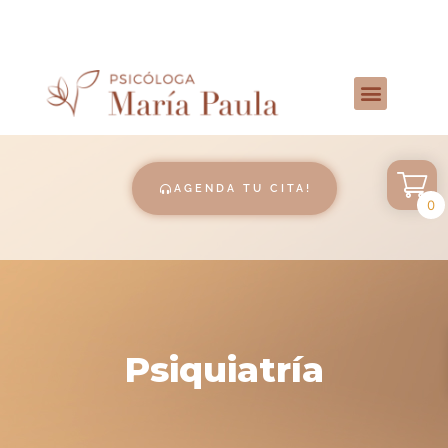
AGENDA TU CITA!
0
Psiquiatría