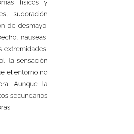
mas físicos y
es, sudoración
ción de desmayo.
echo, náuseas,
s extremidades.
ol, la sensación
ue el entorno no
ora. Aunque la
ctos secundarios
oras