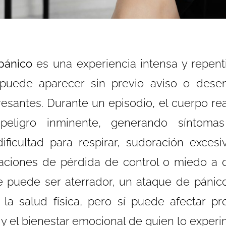
pánico
es una experiencia intensa y repen
puede aparecer sin previo aviso o dese
resantes. Durante un episodio, el cuerpo r
peligro inminente, generando síntoma
dificultad para respirar, sudoración exces
aciones de pérdida de control o miedo a 
ue puede ser aterrador, un ataque de pánic
 la salud física, pero sí puede afectar p
 y el bienestar emocional de quien lo experi