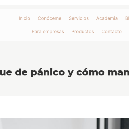
Inicio
Conóceme
Servicios
Academia
B
Para empresas
Productos
Contacto
ue de pánico y cómo man