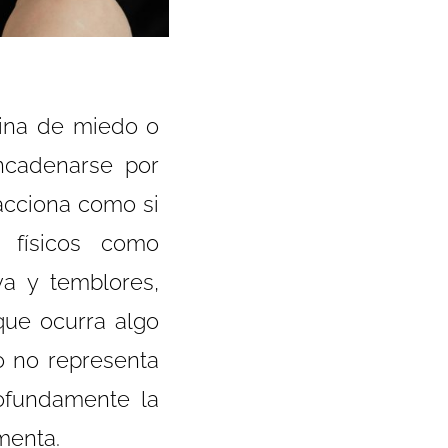
tina de miedo o
ncadenarse por
eacciona como si
s físicos como
iva y temblores,
que ocurra algo
o no representa
rofundamente la
menta.