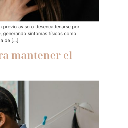
in previo aviso o desencadenarse por
te, generando síntomas físicos como
da de […]
ara mantener el