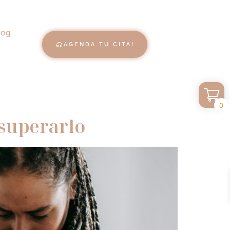
log
AGENDA TU CITA!
0
 superarlo