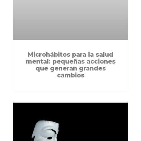
Microhábitos para la salud
mental: pequeñas acciones
que generan grandes
cambios