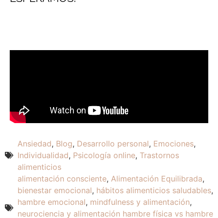
Ansiedad
,
Blog
,
Desarrollo personal
,
Emociones
,
Individualidad
,
Psicología online
,
Trastornos
alimenticios
alimentación consciente
,
Alimentación Equilibrada
,
bienestar emocional
,
hábitos alimenticios saludables
,
hambre emocional
,
mindfulness y alimentación
,
neurociencia y alimentación hambre física vs hambre