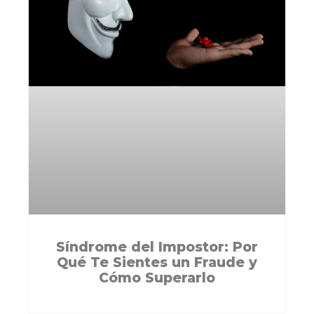
Síndrome del Impostor: Por
Qué Te Sientes un Fraude y
Cómo Superarlo