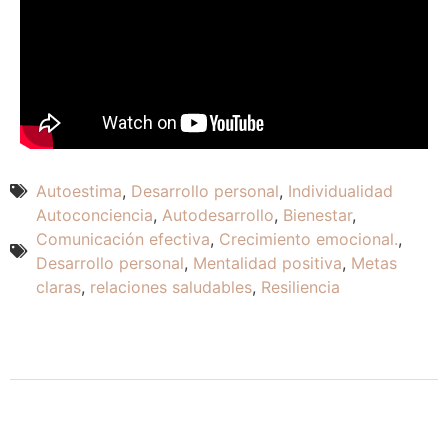
Autoestima
,
Desarrollo personal
,
Individualidad
Autoconciencia
,
Autodesarrollo
,
Bienestar
,
Comunicación efectiva
,
Crecimiento emocional.
,
Desarrollo personal
,
Mentalidad positiva
,
Metas
claras
,
relaciones saludables
,
Resiliencia