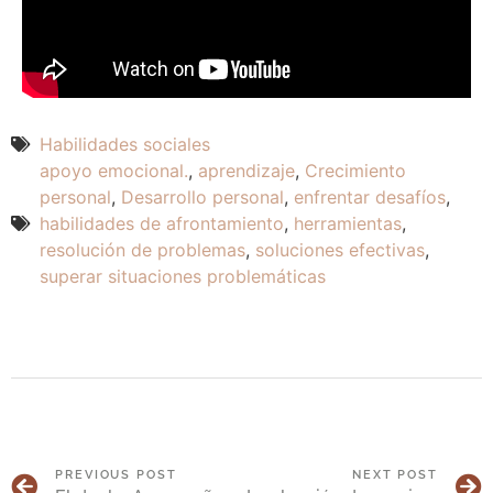
Habilidades sociales
apoyo emocional.
,
aprendizaje
,
Crecimiento
personal
,
Desarrollo personal
,
enfrentar desafíos
,
habilidades de afrontamiento
,
herramientas
,
resolución de problemas
,
soluciones efectivas
,
superar situaciones problemáticas
PREVIOUS POST
NEXT POST