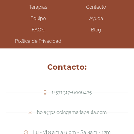
Terapias
Contacto
Equipo
Ayuda
FAQ's
Blog
Política de Privacidad
Contacto:
(+57) 317-6006425
hola@psicologamariapaula.com
Lu - Vi 8 am a 6 pm - Sa 8am - 12m