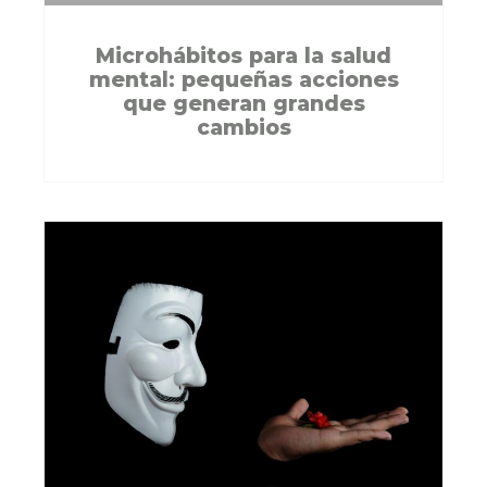
Microhábitos para la salud
mental: pequeñas acciones
que generan grandes
cambios