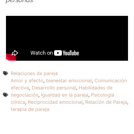
Relaciones de pareja
Amor y afecto
,
bienestar emocional
,
Comunicación
efectiva
,
Desarrollo personal
,
Habilidades de
negociación
,
Igualdad en la pareja
,
Psicología
clínica
,
Reciprocidad emocional
,
Relación de Pareja
,
terapia de pareja