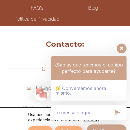
FAQ's
Blog
Política de Privacidad
Contacto:
¿Sabias que tenemos el equipo
(+57) 317-6006425
perfecto para ayudarte?
hola@psicologamariapaula.com
Conversemos ahora
mismo.
Lu - Vi 8 am a 6 pm - Sa 8am - 12m
Usamos cookies para ofrecerte la mejor
experiencia en nuestra web.
Ver más
.