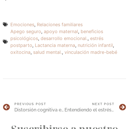
Emociones
,
Relaciones familiares
Apego seguro
,
apoyo maternal
,
beneficios
psicológicos
,
desarrollo emocional.
,
estrés
postparto
,
Lactancia materna
,
nutrición infantil
,
oxitocina
,
salud mental.
,
vinculación madre-bebé
PREVIOUS POST
NEXT POST
Distorsión cognitiva en trastornos de la conducta alimentaria
Entendiendo el estrés infantil: Guía para cuidadores
Suscribirse a nuestro