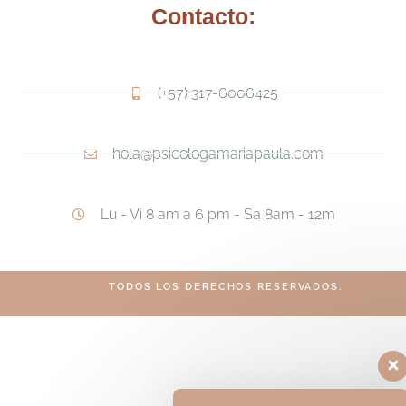
Contacto:
(+57) 317-6006425
hola@psicologamariapaula.com
Lu - Vi 8 am a 6 pm - Sa 8am - 12m
TODOS LOS DERECHOS RESERVADOS.