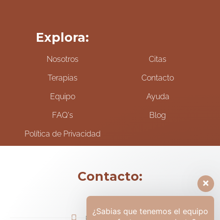
Explora:
Nosotros
Citas
Terapias
Contacto
Equipo
Ayuda
FAQ's
Blog
Política de Privacidad
Contacto:
¿Sabias que tenemos el equipo
(+57) 317-6006425