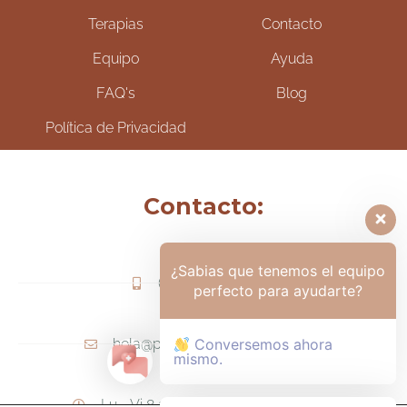
Terapias
Contacto
Equipo
Ayuda
FAQ's
Blog
Política de Privacidad
Contacto:
¿Sabias que tenemos el equipo
(+57) 317-6006425
perfecto para ayudarte?
hola@psicologamariapaula.com
Conversemos ahora
mismo.
Lu - Vi 8 am a 6 pm - Sa 8am - 12m