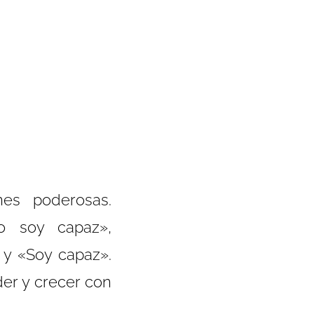
nes poderosas.
o soy capaz»,
 y «Soy capaz».
er y crecer con