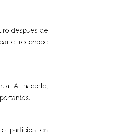
guro después de
icarte, reconoce
za. Al hacerlo,
mportantes.
 o participa en