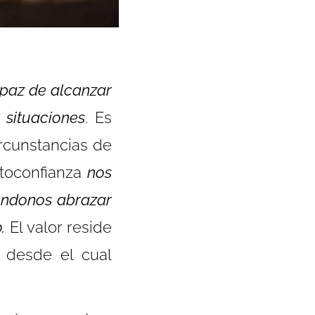
apaz de alcanzar
r situaciones
. Es
ircunstancias de
utoconfianza
nos
éndonos abrazar
.
El valor reside
r desde el cual