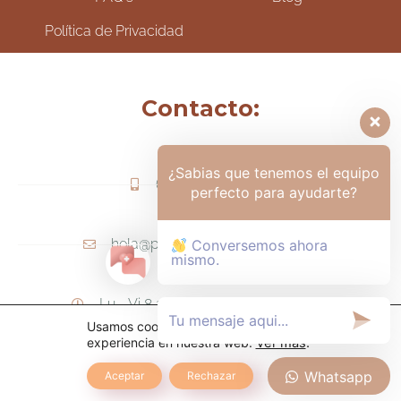
Política de Privacidad
Contacto:
¿Sabias que tenemos el equipo
(+57) 317-6006425
perfecto para ayudarte?
hola@psicologamariapaula.com
Conversemos ahora
mismo.
Lu - Vi 8 am a 6 pm - Sa 8am - 12m
Usamos cookies para ofrecerte la mejor
experiencia en nuestra web.
Ver más
.
Whatsapp
Aceptar
Rechazar
TODOS LOS DERECHOS RESERVADOS.