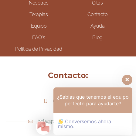
Nosotros
Citas
Terapias
Contacto
Equipo
Ayuda
FAQ's
Blog
Política de Privacidad
Contacto:
¿Sabias que tenemos el equipo
(+57) 317-6006425
perfecto para ayudarte?
hola@psicologamariapaula.com
Conversemos ahora
mismo.