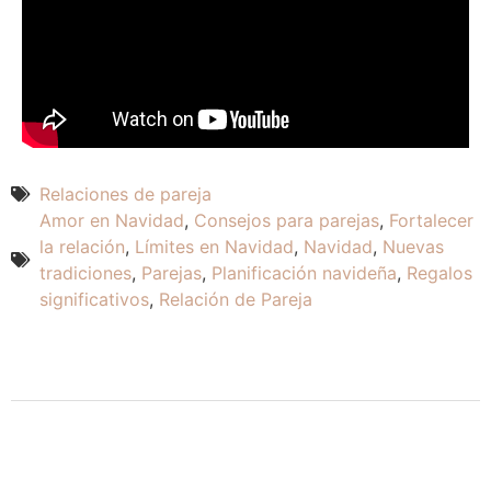
Relaciones de pareja
Amor en Navidad
,
Consejos para parejas
,
Fortalecer
la relación
,
Límites en Navidad
,
Navidad
,
Nuevas
tradiciones
,
Parejas
,
Planificación navideña
,
Regalos
significativos
,
Relación de Pareja