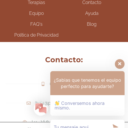
Terapias
Contacto
Equipo
Ayuda
FAQ's
Blog
Política de Privacidad
Contacto:
¿Sabias que tenemos el equipo
(+57) 317-6006425
perfecto para ayudarte?
hola@psicologamariapaula.com
Conversemos ahora
mismo.
Lu - Vi 8 am a 6 pm - Sa 8am - 12m