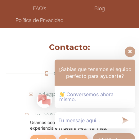
FAQ's
Blog
Política de Privacidad
Contacto:
¿Sabias que tenemos el equipo
(+57) 317-6006425
perfecto para ayudarte?
hola@psicologamariapaula.com
Conversemos ahora
mismo.
Lu - Vi 8 am a 6 pm - Sa 8am - 12m
Usamos cookies para ofrecerte la mejor
experiencia en nuestra web.
Ver más
.