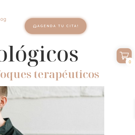
log
AGENDA TU CITA!
ológicos
0
foques terapéuticos