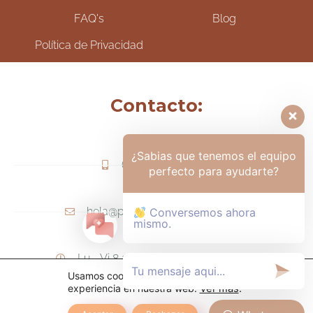
FAQ's
Blog
Política de Privacidad
Contacto:
¿Sabias que tenemos el equipo
(+57) 317-6006425
perfecto para ayudarte?
hola@psicologamariapaula.com
Conversemos ahora
mismo.
Lu - Vi 8 am a 6 pm - Sa 8am - 12m
Usamos cookies para ofrecerte la mejor
experiencia en nuestra web.
Ver más
.