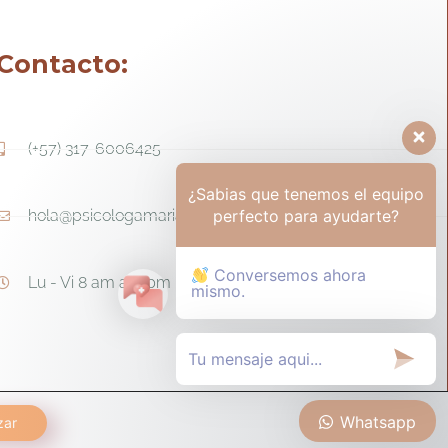
Contacto:
(+57) 317-6006425
¿Sabias que tenemos el equipo
perfecto para ayudarte?
hola@psicologamariapaula.com
Conversemos ahora
Lu - Vi 8 am a 6 pm - Sa 8am - 12m
mismo.
Whatsapp
zar