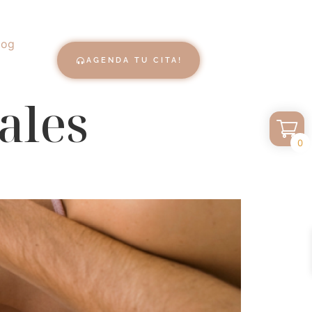
log
AGENDA TU CITA!
ales
0