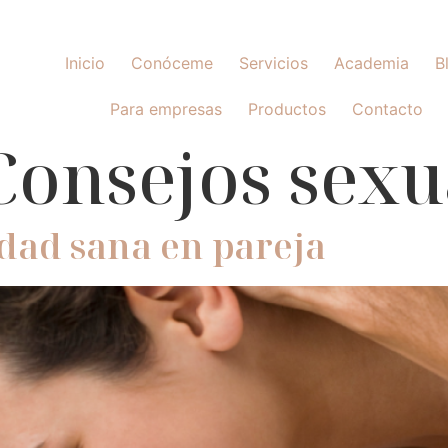
Inicio
Conóceme
Servicios
Academia
B
Para empresas
Productos
Contacto
Consejos sexu
dad sana en pareja