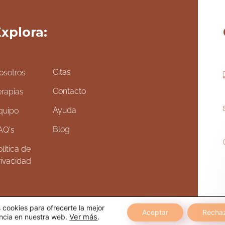
xplora:
Citas
osotros
Contacto
erapias
Ayuda
quipo
Blog
AQ's
lítica de
rivacidad
cookies para ofrecerte la mejor
Aceptar
Recha
ncia en nuestra web.
Ver más
.