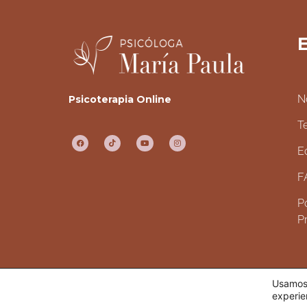
E
N
Psicoterapia Online
T
E
F
Po
P
Usamos 
TODOS LOS DERECHOS RESERVADOS.
experie