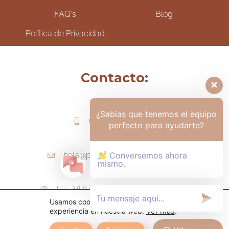
FAQ's
Blog
Política de Privacidad
Contacto:
¿Sabias que tenemos el equipo
(+57) 317-6006425
perfecto para ayudarte?
hola@psicologamariapaula.com
Conversemos ahora
mismo.
Lu - Vi 8 am a 6 pm - Sa 8am - 12m
Usamos cookies para ofrecerte la mejor
experiencia en nuestra web.
Ver más
.