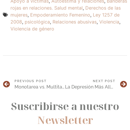
Apoyo a víctimas
,
Autoestima y relaciones
,
Banderas
rojas en relaciones. Salud mental
,
Derechos de las
mujeres
,
Empoderamiento Femenino
,
Ley 1257 de
2008
,
psicológica
,
Relaciones abusivas
,
Violencia
,
Violencia de género
PREVIOUS POST
NEXT POST
Monotarea vs. Multitarea: Técnicas Psicológicas para una Productividad Saludable
La Depresión Más Allá del Estigma
Suscribirse a nuestro
Newsletter