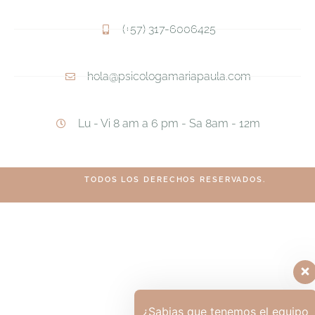
(+57) 317-6006425
hola@psicologamariapaula.com
Lu - Vi 8 am a 6 pm - Sa 8am - 12m
TODOS LOS DERECHOS RESERVADOS.
¿Sabias que tenemos el equipo