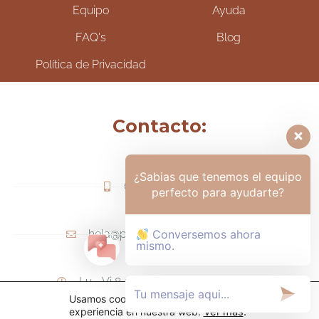
Equipo
Ayuda
FAQ's
Blog
Política de Privacidad
Contacto:
¿Sabias que tenemos el equipo
(+57) 317-6006425
perfecto para ayudarte?
hola@psicologamariapaula.com
Conversemos ahora
mismo.
Lu - Vi 8 am a 6 pm - Sa 8am - 12m
Usamos cookies para ofrecerte la mejor
experiencia en nuestra web.
Ver más
.