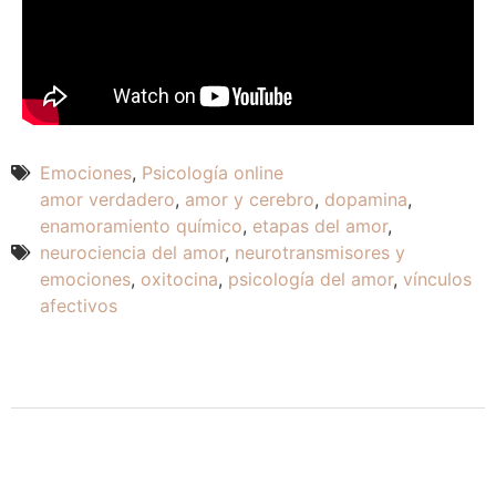
Emociones
,
Psicología online
amor verdadero
,
amor y cerebro
,
dopamina
,
enamoramiento químico
,
etapas del amor
,
neurociencia del amor
,
neurotransmisores y
emociones
,
oxitocina
,
psicología del amor
,
vínculos
afectivos