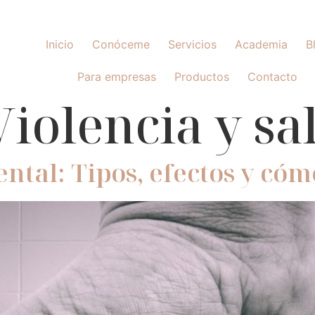
Inicio
Conóceme
Servicios
Academia
B
Para empresas
Productos
Contacto
Violencia y s
ental: Tipos, efectos y có