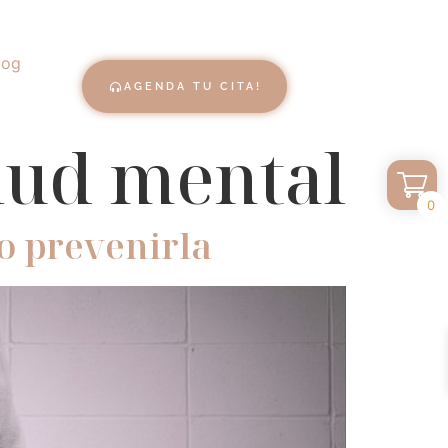
log
AGENDA TU CITA!
alud mental
0
mo prevenirla