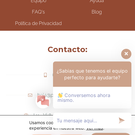
Equipo
Ayuda
FAQ's
Blog
Política de Privacidad
Contacto:
¿Sabias que tenemos el equipo
(+57) 317-6006425
perfecto para ayudarte?
hola@psicologamariapaula.com
Conversemos ahora
mismo.
Lu - Vi 8 am a 6 pm - Sa 8am - 12m
Usamos cookies para ofrecerte la mejor
experiencia en nuestra web.
Ver más
.