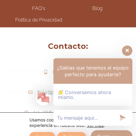
FAQ's
Blog
Política de Privacidad
Contacto:
¿Sabias que tenemos el equipo
(+57) 317-6006425
perfecto para ayudarte?
hola@psicologamariapaula.com
Conversemos ahora
mismo.
Lu - Vi 8 am a 6 pm - Sa 8am - 12m
Usamos cookies para ofrecerte la mejor
experiencia en nuestra web.
Ver más
.