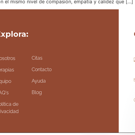
on el mismo nivel de compasión, empatía y calidez que […]
xplora:
Citas
osotros
Contacto
erapias
Ayuda
quipo
Blog
AQ's
lítica de
rivacidad