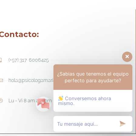
Contacto:
(+57) 317-6006425
¿Sabias que tenemos el equipo
perfecto para ayudarte?
hola@psicologamariapaula.com
Conversemos ahora
Lu - Vi 8 am a 6 pm - Sa 8am - 12m
mismo.