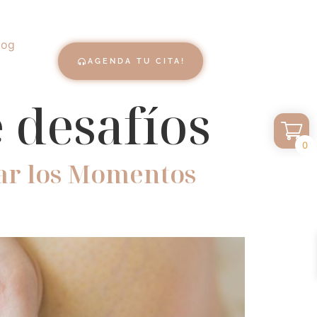
log
AGENDA TU CITA!
 desafíos
0
ar los Momentos