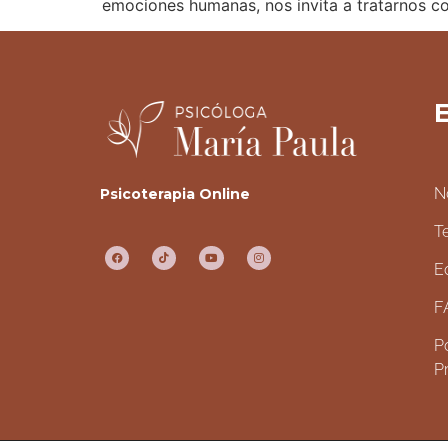
emociones humanas, nos invita a tratarnos c
E
N
Psicoterapia Online
T
E
F
Po
P