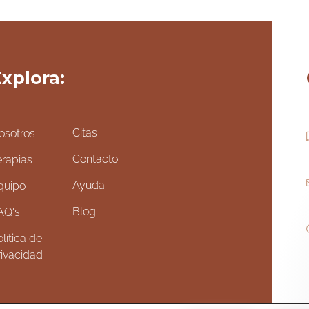
xplora:
Citas
osotros
Contacto
erapias
Ayuda
quipo
Blog
AQ's
lítica de
rivacidad