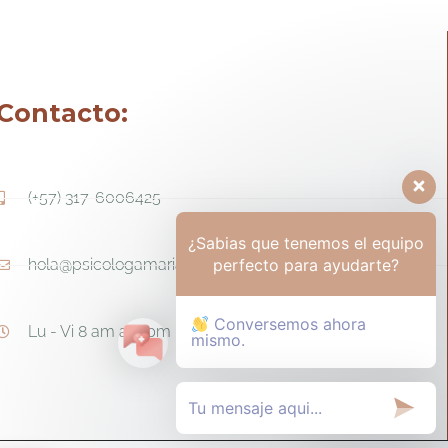
Contacto:
(+57) 317-6006425
¿Sabias que tenemos el equipo
perfecto para ayudarte?
hola@psicologamariapaula.com
Conversemos ahora
Lu - Vi 8 am a 6 pm - Sa 8am - 12m
mismo.