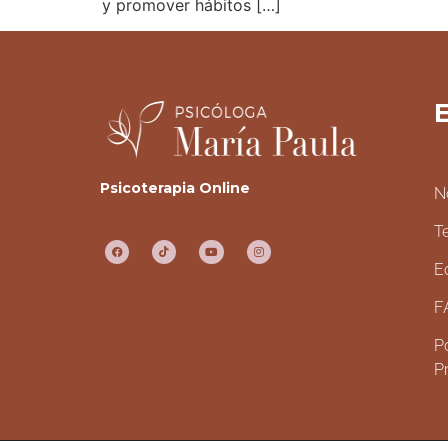
y promover hábitos […]
E
Psicoterapia Online
N
T
E
F
Po
P