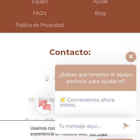
Equipo
Ayuda
FAQ's
Blog
Política de Privacidad
Contacto:
¿Sabias que tenemos el equipo
(+57) 317-6006425
perfecto para ayudarte?
hola@psicologamariapaula.com
Conversemos ahora
mismo.
Lu - Vi 8 am a 6 pm - Sa 8am - 12m
Usamos cookies para ofrecerte la mejor
experiencia en nuestra web.
Ver más
.