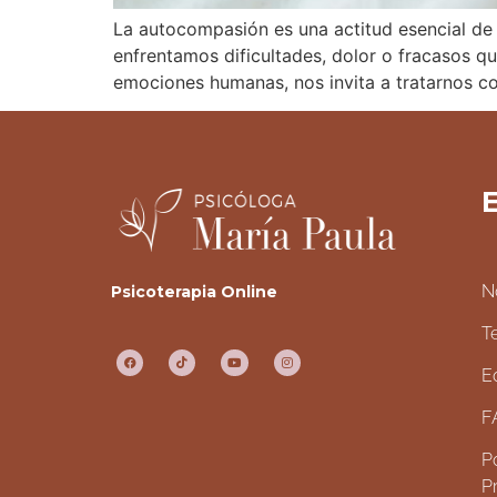
La autocompasión es una actitud esencial d
enfrentamos dificultades, dolor o fracasos 
emociones humanas, nos invita a tratarnos c
E
N
Psicoterapia Online
T
E
F
Po
P