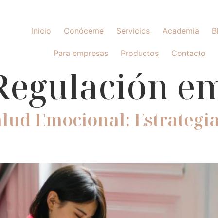
Inicio
Conóceme
Servicios
Academia
B
Para empresas
Productos
Contacto
Regulación e
alud Emocional: Estrategia