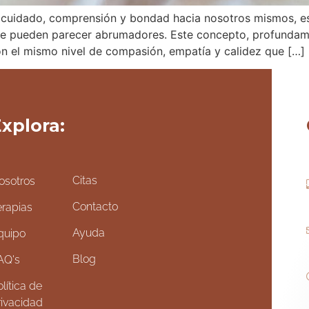
e cuidado, comprensión y bondad hacia nosotros mismos, 
que pueden parecer abrumadores. Este concepto, profundame
on el mismo nivel de compasión, empatía y calidez que […]
xplora:
Citas
osotros
Contacto
erapias
Ayuda
quipo
Blog
AQ's
lítica de
rivacidad