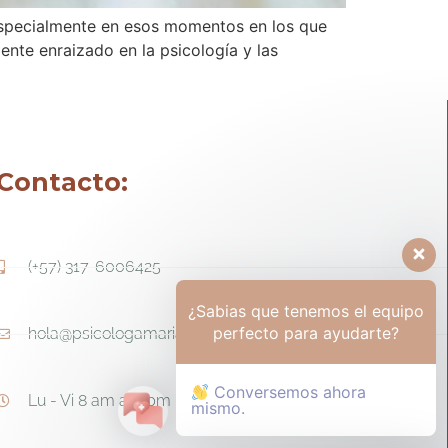
especialmente en esos momentos en los que
nte enraizado en la psicología y las
Contacto:
(+57) 317-6006425
¿Sabias que tenemos el equipo
perfecto para ayudarte?
hola@psicologamariapaula.com
Conversemos ahora
Lu - Vi 8 am a 6 pm - Sa 8am - 12m
mismo.