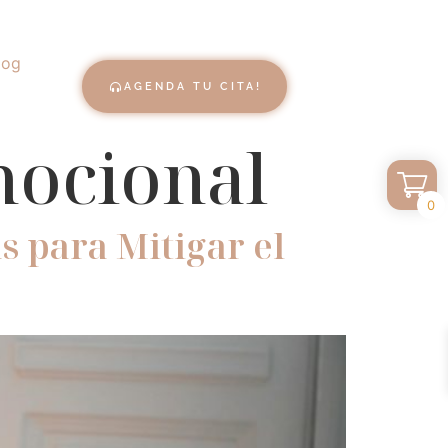
log
AGENDA TU CITA!
mocional
0
s para Mitigar el