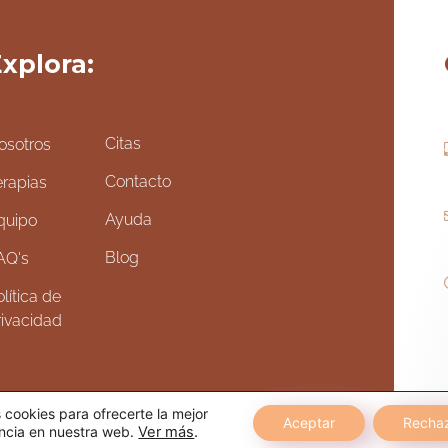
xplora:
Citas
osotros
Contacto
erapias
Ayuda
quipo
Blog
AQ's
lítica de
rivacidad
cookies para ofrecerte la mejor
Aceptar
Recha
ncia en nuestra web.
Ver más
.