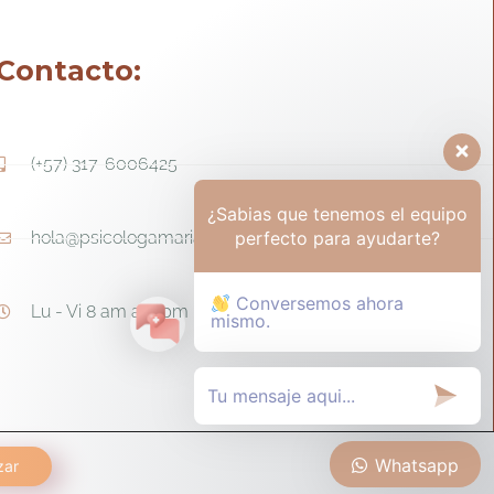
Contacto:
(+57) 317-6006425
¿Sabias que tenemos el equipo
perfecto para ayudarte?
hola@psicologamariapaula.com
Conversemos ahora
Lu - Vi 8 am a 6 pm - Sa 8am - 12m
mismo.
Whatsapp
zar