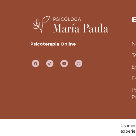
E
N
Psicoterapia Online
T
E
F
Po
P
Usamos 
TODOS LOS DERECHOS RESERVADOS.
experie