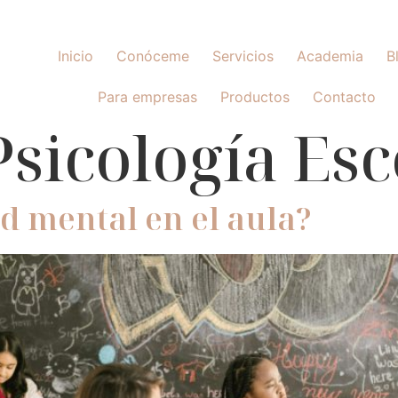
Inicio
Conóceme
Servicios
Academia
B
Para empresas
Productos
Contacto
Psicología Esc
d mental en el aula?