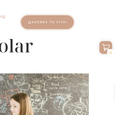
log
AGENDA TU CITA!
olar
0