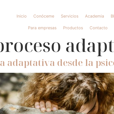
Inicio
Conóceme
Servicios
Academia
B
Para empresas
Productos
Contacto
proceso adapt
a adaptativa desde la psic