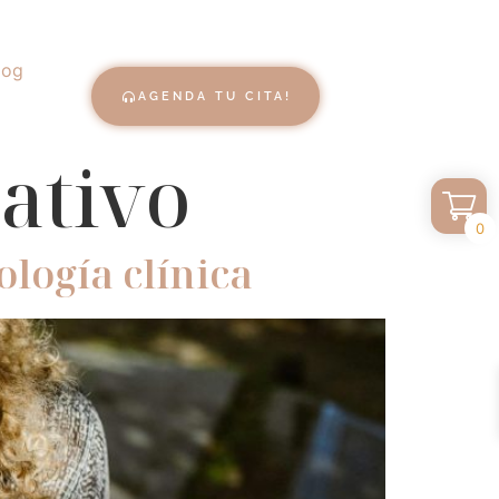
log
AGENDA TU CITA!
ativo
0
ología clínica