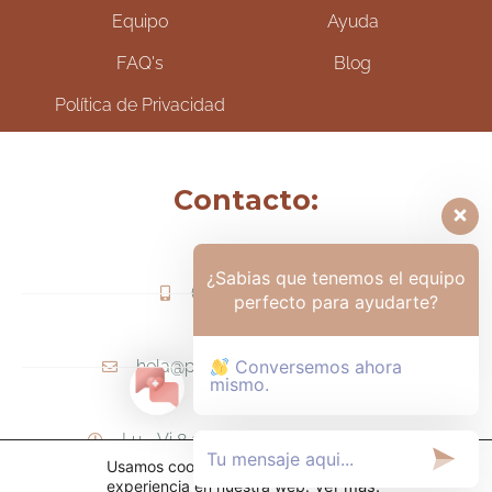
Equipo
Ayuda
FAQ's
Blog
Política de Privacidad
Contacto:
¿Sabias que tenemos el equipo
(+57) 317-6006425
perfecto para ayudarte?
hola@psicologamariapaula.com
Conversemos ahora
mismo.
Lu - Vi 8 am a 6 pm - Sa 8am - 12m
Usamos cookies para ofrecerte la mejor
experiencia en nuestra web.
Ver más
.