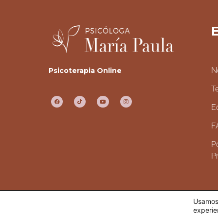
E
N
Psicoterapia Online
T
E
F
Po
P
Usamos 
TODOS LOS DERECHOS RESERVADOS.
experie