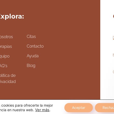
xplora:
Citas
osotros
Contacto
erapias
Ayuda
quipo
Blog
AQ's
lítica de
rivacidad
cookies para ofrecerte la mejor
Aceptar
Recha
ncia en nuestra web.
Ver más
.