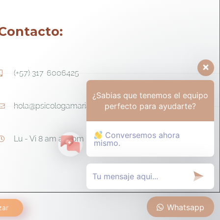
Contacto:
(+57) 317-6006425
¿Sabias que tenemos el equipo
perfecto para ayudarte?
hola@psicologamariapaula.com
Conversemos ahora
Lu - Vi 8 am a 6 pm - Sa 8am - 12m
mismo.
Whatsapp
zar