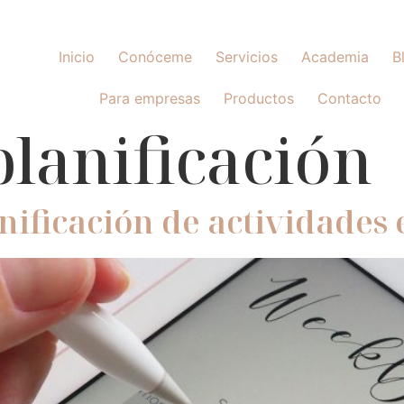
Inicio
Conóceme
Servicios
Academia
B
Para empresas
Productos
Contacto
planificación
anificación de actividades