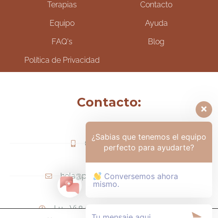
Terapias
Contacto
Equipo
Ayuda
FAQ's
Blog
Política de Privacidad
Contacto:
¿Sabias que tenemos el equipo
(+57) 317-6006425
perfecto para ayudarte?
hola@psicologamariapaula.com
Conversemos ahora
mismo.
Lu - Vi 8 am a 6 pm - Sa 8am - 12m