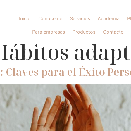
Inicio
Conóceme
Servicios
Academia
B
Para empresas
Productos
Contacto
Hábitos adapt
 Claves para el Éxito Pers