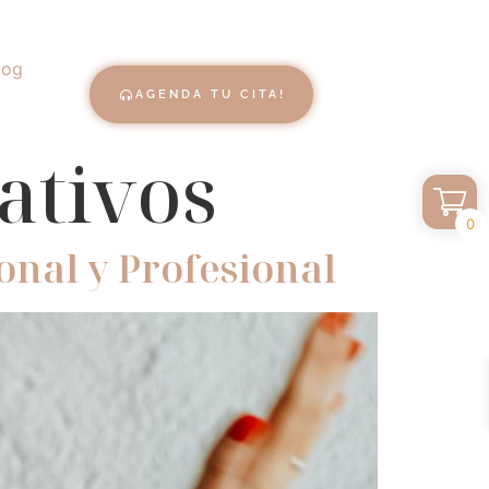
log
AGENDA TU CITA!
ativos
0
onal y Profesional