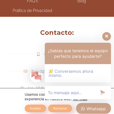
FAQ's
Blog
Política de Privacidad
Contacto:
¿Sabias que tenemos el equipo
(+57) 317-6006425
perfecto para ayudarte?
hola@psicologamariapaula.com
Conversemos ahora
mismo.
Lu - Vi 8 am a 6 pm - Sa 8am - 12m
Usamos cookies para ofrecerte la mejor
experiencia en nuestra web.
Ver más
.
Whatsapp
Aceptar
Rechazar
TODOS LOS DERECHOS RESERVADOS.