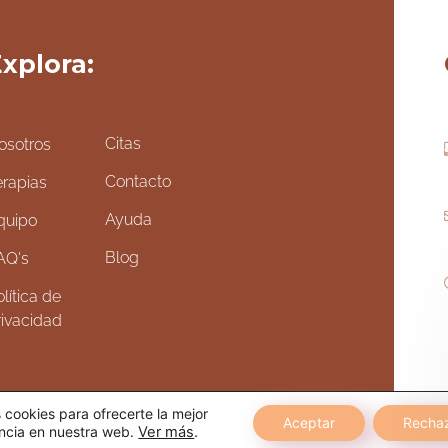
xplora:
Citas
osotros
Contacto
erapias
Ayuda
quipo
Blog
AQ's
lítica de
rivacidad
cookies para ofrecerte la mejor
Aceptar
Recha
ncia en nuestra web.
Ver más
.