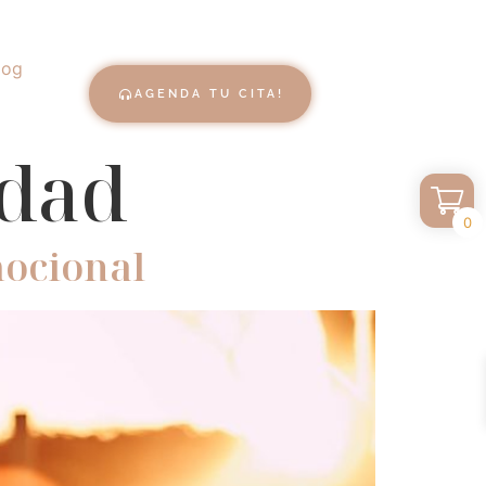
log
AGENDA TU CITA!
edad
0
mocional