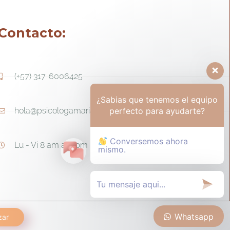
Contacto:
(+57) 317-6006425
¿Sabias que tenemos el equipo
perfecto para ayudarte?
hola@psicologamariapaula.com
Conversemos ahora
Lu - Vi 8 am a 6 pm - Sa 8am - 12m
mismo.
Whatsapp
zar