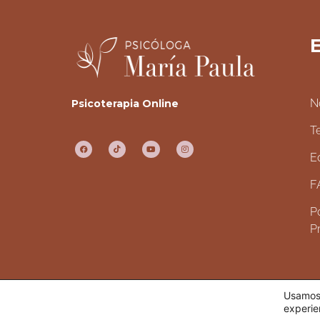
E
N
Psicoterapia Online
T
E
F
Po
P
Usamos 
TODOS LOS DERECHOS RESERVADOS.
experie