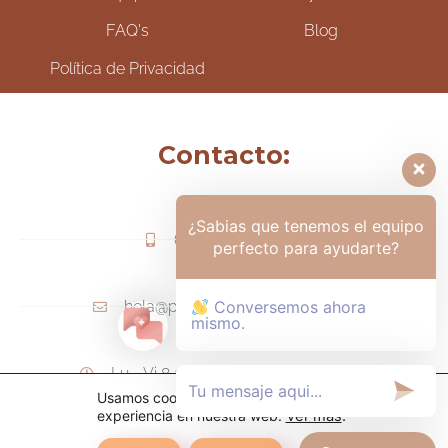
FAQ's
Blog
Política de Privacidad
Contacto:
¿Sabias que tenemos el equipo
(+57) 317-6006425
perfecto para ayudarte?
hola@psicologamariapaula.com
Conversemos ahora
mismo.
Lu - Vi 8 am a 6 pm - Sa 8am - 12m
Usamos cookies para ofrecerte la mejor
experiencia en nuestra web.
Ver más
.