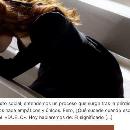
to social, entendemos un proceso que surge tras la pérdi
os hace empáticos y únicos. Pero, ¿Qué sucede cuando eso
l «DUELO». Hoy hablaremos de: El significado […]