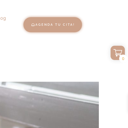
log
AGENDA TU CITA!
0