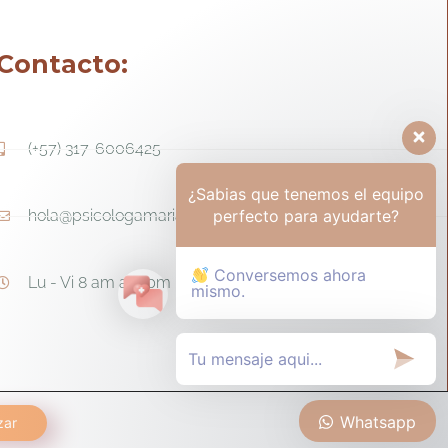
Contacto:
(+57) 317-6006425
¿Sabias que tenemos el equipo
perfecto para ayudarte?
hola@psicologamariapaula.com
Conversemos ahora
Lu - Vi 8 am a 6 pm - Sa 8am - 12m
mismo.
Whatsapp
zar