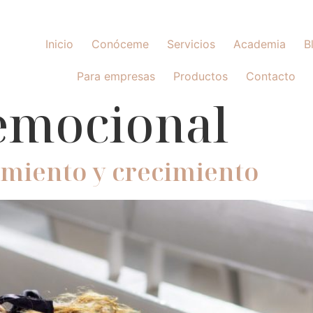
Inicio
Conóceme
Servicios
Academia
B
Para empresas
Productos
Contacto
emocional
miento y crecimiento