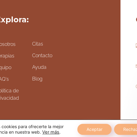
xplora:
Citas
osotros
Contacto
erapias
Ayuda
quipo
Blog
AQ's
lítica de
rivacidad
cookies para ofrecerte la mejor
Aceptar
Recha
ncia en nuestra web.
Ver más
.