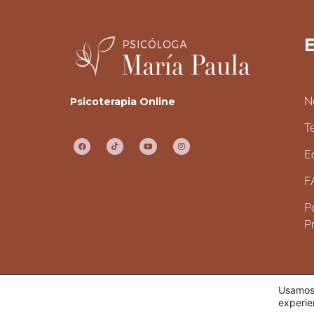
E
N
Psicoterapia Online
T
E
F
Po
P
Usamos 
TODOS LOS DERECHOS RESERVADOS.
experie