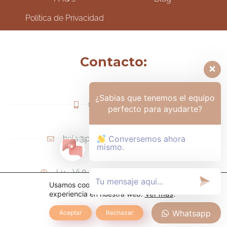
Política de Privacidad
Contacto:
¿Sabias que tenemos el equipo
(+57) 317-6006425
perfecto para ayudarte?
hola@psicologamariapaula.com
Conversemos ahora
mismo.
Lu - Vi 8 am a 6 pm - Sa 8am - 12m
Usamos cookies para ofrecerte la mejor
experiencia en nuestra web.
Ver más
.
Whatsapp
Aceptar
Rechazar
TODOS LOS DERECHOS RESERVADOS.