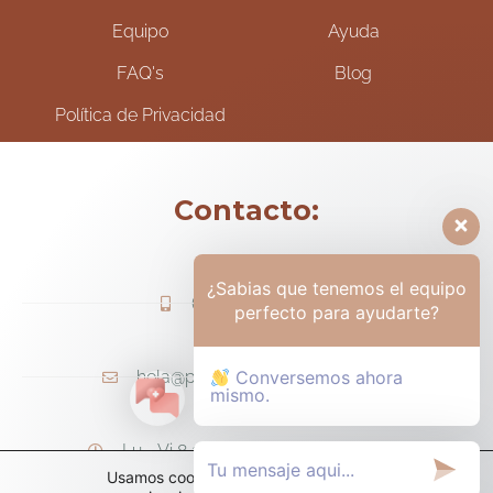
Equipo
Ayuda
FAQ's
Blog
Política de Privacidad
Contacto:
¿Sabias que tenemos el equipo
(+57) 317-6006425
perfecto para ayudarte?
hola@psicologamariapaula.com
Conversemos ahora
mismo.
Lu - Vi 8 am a 6 pm - Sa 8am - 12m
Usamos cookies para ofrecerte la mejor