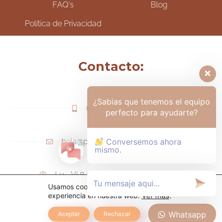
FAQ's
Blog
Política de Privacidad
Contacto:
¿Sabias que tenemos el equipo
(+57) 317-6006425
perfecto para ayudarte?
hola@psicologamariapaula.com
Conversemos ahora
mismo.
Lu - Vi 8 am a 6 pm - Sa 8am - 12m
Usamos cookies para ofrecerte la mejor
experiencia en nuestra web.
Ver más
.
Whatsapp
Aceptar
Rechazar
TODOS LOS DERECHOS RESERVADOS.