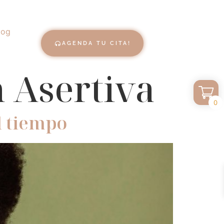
log
AGENDA TU CITA!
 Asertiva
0
l tiempo