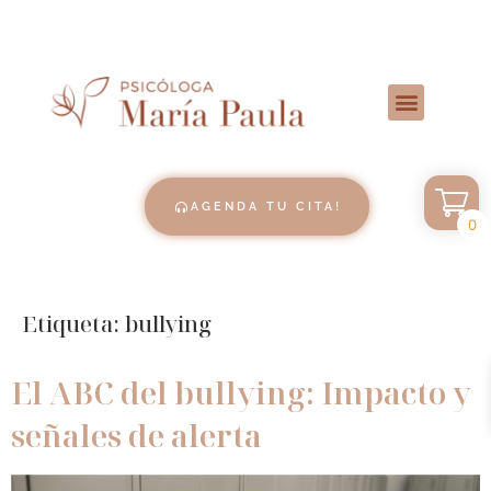
AGENDA TU CITA!
0
Etiqueta:
bullying
El ABC del bullying: Impacto y
señales de alerta