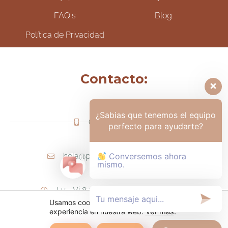
FAQ's
Blog
Política de Privacidad
Contacto:
¿Sabias que tenemos el equipo
(+57) 317-6006425
perfecto para ayudarte?
hola@psicologamariapaula.com
Conversemos ahora
mismo.
Lu - Vi 8 am a 6 pm - Sa 8am - 12m
Usamos cookies para ofrecerte la mejor
experiencia en nuestra web.
Ver más
.