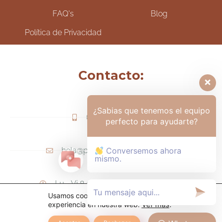
FAQ's
Blog
Política de Privacidad
Contacto:
¿Sabias que tenemos el equipo
(+57) 317-6006425
perfecto para ayudarte?
hola@psicologamariapaula.com
Conversemos ahora
mismo.
Lu - Vi 8 am a 6 pm - Sa 8am - 12m
Usamos cookies para ofrecerte la mejor
experiencia en nuestra web.
Ver más
.