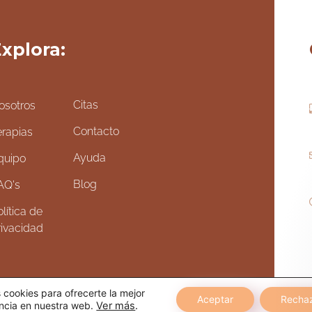
xplora:
Citas
osotros
Contacto
erapias
Ayuda
quipo
Blog
AQ's
lítica de
rivacidad
cookies para ofrecerte la mejor
Aceptar
Recha
ncia en nuestra web.
Ver más
.