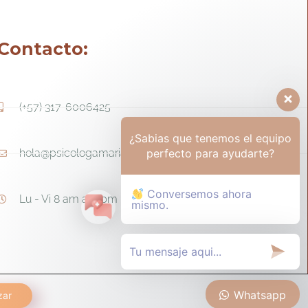
Contacto:
(+57) 317-6006425
¿Sabias que tenemos el equipo
perfecto para ayudarte?
hola@psicologamariapaula.com
Conversemos ahora
Lu - Vi 8 am a 6 pm - Sa 8am - 12m
mismo.
Whatsapp
zar