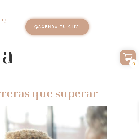
log
AGENDA TU CITA!
la
0
rreras que superar