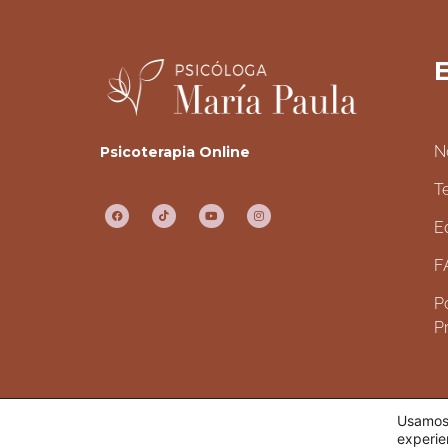
E
N
Psicoterapia Online
T
E
F
Po
P
Usamos 
TODOS LOS DERECHOS RESERVADOS.
experie